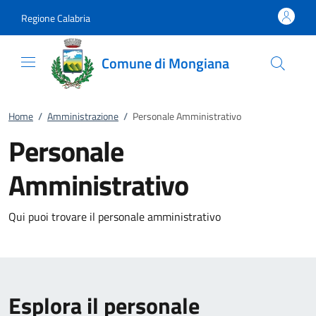
Vai al contenuto
accedi al menu
footer.enter
Regione Calabria
Comune di Mongiana
Home
/
Amministrazione
/
Personale Amministrativo
Personale
Amministrativo
Qui puoi trovare il personale amministrativo
Esplora il personale