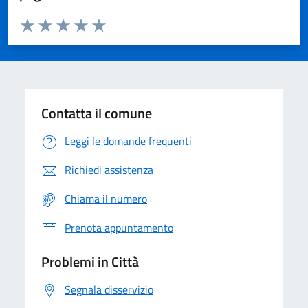
Valuta da 1 a 5 stelle la pagina
Domanda
Valuta 1 stelle su 5
Valuta 2 stelle su 5
Valuta 3 stelle su 5
Valuta 4 stelle su 5
Valuta 5 stelle su 5
Contatta il comune
Leggi le domande frequenti
Richiedi assistenza
Chiama il numero
Prenota appuntamento
Problemi in Città
Segnala disservizio