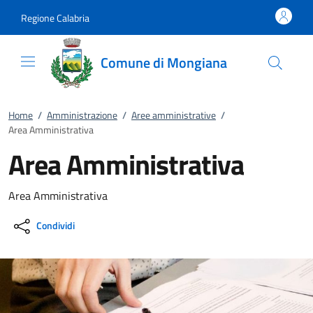
Vai al contenuto
accedi al menu
footer.enter
Regione Calabria
Comune di Mongiana
Home
/
Amministrazione
/
Aree amministrative
/
Area Amministrativa
Area Amministrativa
Area Amministrativa
Condividi