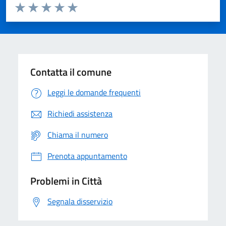
Valuta da 1 a 5 stelle la pagina
Domanda
Valuta 1 stelle su 5
Valuta 2 stelle su 5
Valuta 3 stelle su 5
Valuta 4 stelle su 5
Valuta 5 stelle su 5
Contatta il comune
Leggi le domande frequenti
Richiedi assistenza
Chiama il numero
Prenota appuntamento
Problemi in Città
Segnala disservizio