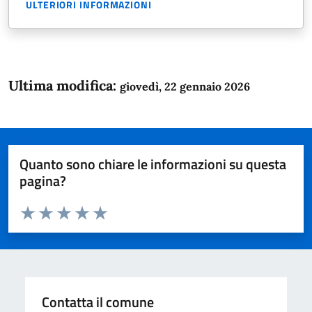
ULTERIORI INFORMAZIONI
Ultima modifica:
giovedì, 22 gennaio 2026
Quanto sono chiare le informazioni su questa
pagina?
Valuta da 1 a 5 stelle la pagina
Domanda
Valuta 1 stelle su 5
Valuta 2 stelle su 5
Valuta 3 stelle su 5
Valuta 4 stelle su 5
Valuta 5 stelle su 5
Contatta il comune