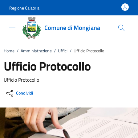
Vai al contenuto
accedi al menu
footer.enter
Regione Calabria
Comune di Mongiana
Home
/
Amministrazione
/
Uffici
/
Ufficio Protocollo
Ufficio Protocollo
Ufficio Protocollo
Condividi